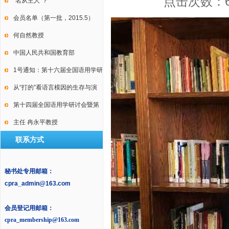
点击次数：
International Conference on
“名从主人”？
Law, Language and Discourse
会员名单（第一批，2015.5）
何自然教授
中国人民共和国教育部
1号通知：第十六届全国语用学研
讨会暨第十届中国逻辑学会语用
从“打的”看语言模因的生存与演
学专业委员会年会
变
第十四届全国语用学研讨会暨第
九届中国语用学研究会年会2号通
主任 冉永平教授
联系方式
知
秘书处专用邮箱：
cpra_admin@163.com
会员登记用邮箱：
cpra_membership@163.com