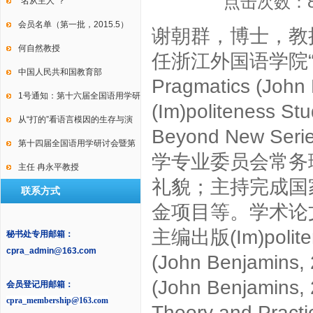
点击次数：
International Conference on
“名从主人”？
Law, Language and Discourse
会员名单（第一批，2015.5）
谢朝群，博士，教
何自然教授
任浙江外国语学院“西
中国人民共和国教育部
Pragmatics (Jo
1号通知：第十六届全国语用学研
(Im)politeness S
讨会暨第十届中国逻辑学会语用
从“打的”看语言模因的生存与演
Beyond New Se
学专业委员会年会
变
第十四届全国语用学研讨会暨第
学专业委员会常务
九届中国语用学研究会年会2号通
主任 冉永平教授
礼貌；主持完成国
联系方式
知
金项目等。学术论文
主编出版(Im)politene
秘书处专用邮箱：
cpra_admin@163.com
(John Benjamins,
(John Benjamins, 
会员登记用邮箱：
cpra_membership@163.com
Theory and Pra