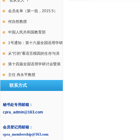
International Conference on
“名从主人”？
Law, Language and Discourse
会员名单（第一批，2015.5）
何自然教授
中国人民共和国教育部
1号通知：第十六届全国语用学研
讨会暨第十届中国逻辑学会语用
从“打的”看语言模因的生存与演
学专业委员会年会
变
第十四届全国语用学研讨会暨第
九届中国语用学研究会年会2号通
主任 冉永平教授
联系方式
知
秘书处专用邮箱：
cpra_admin@163.com
会员登记用邮箱：
cpra_membership@163.com