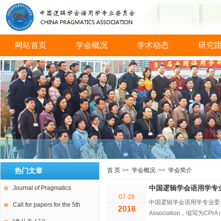
网站首页
学会概况
学术动态
研究
会议图片
热门文章
首 页
>>
学会概况
>>
学会简介
中国逻辑学会语用学专
Journal of Pragmatics
07-28
中国逻辑学会语用学专业委员会
Call for papers for the 5th
2016
Association，缩写为CPr