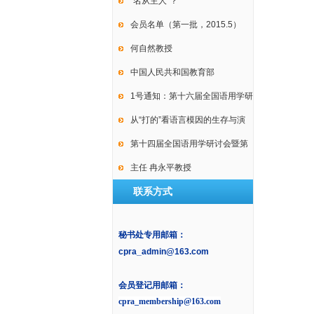
International Conference on
“名从主人”？
Law, Language and Discourse
会员名单（第一批，2015.5）
何自然教授
中国人民共和国教育部
1号通知：第十六届全国语用学研
讨会暨第十届中国逻辑学会语用
从“打的”看语言模因的生存与演
学专业委员会年会
变
第十四届全国语用学研讨会暨第
九届中国语用学研究会年会2号通
主任 冉永平教授
联系方式
知
秘书处专用邮箱：
cpra_admin@163.com
会员登记用邮箱：
cpra_membership@163.com