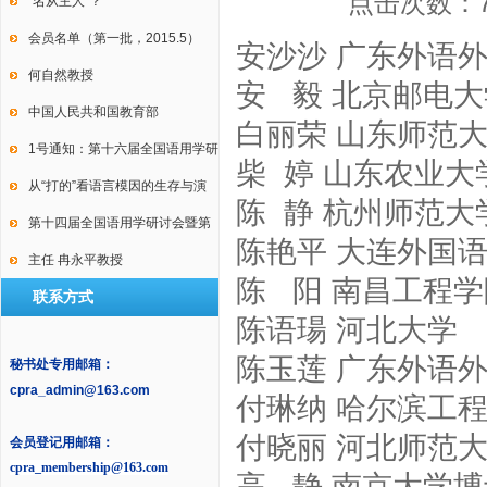
点击次数：
International Conference on
“名从主人”？
Law, Language and Discourse
会员名单（第一批，2015.5）
安沙沙 广东外语
何自然教授
安 毅 北京邮电
中国人民共和国教育部
白丽荣 山东师范
1号通知：第十六届全国语用学研
柴 婷 山东农业
讨会暨第十届中国逻辑学会语用
从“打的”看语言模因的生存与演
陈 静 杭州师范
学专业委员会年会
变
第十四届全国语用学研讨会暨第
陈艳平 大连外国
九届中国语用学研究会年会2号通
主任 冉永平教授
陈 阳 南昌工程
联系方式
知
陈语瑒 河北大学
陈玉莲 广东外语
秘书处专用邮箱：
cpra_admin@163.com
付琳纳 哈尔滨工
付晓丽 河北师范
会员登记用邮箱：
cpra_membership@163.com
高 静 南京大学