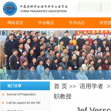
网站首页
学会概况
学术动态
研究
会议图片
首 页
>>
语用学者
>
热门文章
Journal of Pragmatics
职教授
Call for papers for the 5th
Jef Ve