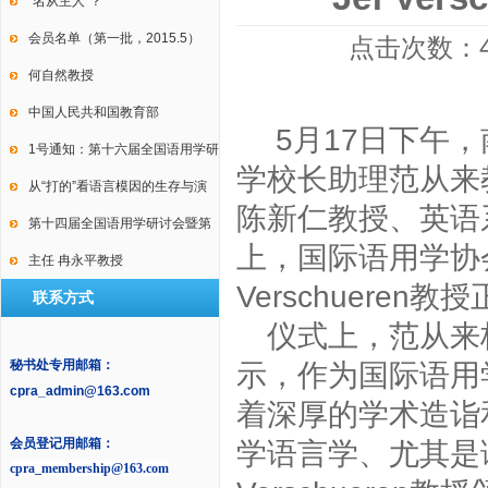
International Conference on
“名从主人”？
Law, Language and Discourse
会员名单（第一批，2015.5）
点击次数：
何自然教授
中国人民共和国教育部
5
月
17
日下午，
1号通知：第十六届全国语用学研
学校长助理范从来
讨会暨第十届中国逻辑学会语用
从“打的”看语言模因的生存与演
陈新仁教授、英语
学专业委员会年会
变
第十四届全国语用学研讨会暨第
上，国际语用学协
九届中国语用学研究会年会2号通
主任 冉永平教授
Verschueren
教授
联系方式
知
仪式上，范从来
秘书处专用邮箱：
示，作为国际语用
cpra_admin@163.com
着深厚的学术造诣
会员登记用邮箱：
学语言学、尤其是
cpra_membership@163.com